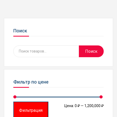
несколько
вариаций.
Опции
можно
выбрать
Поиск
на
странице
товара.
Search
Поиск
for:
Фильтр по цене
Миним
Макси
Цена:
0 ₽
—
1,200,000 ₽
Фильтрация
цена
цена