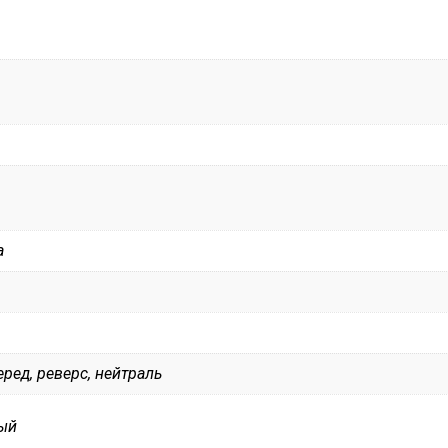
а
еред, реверс, нейтраль
вый