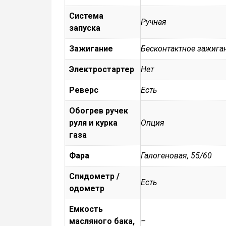
Система
Ручная
запуска
Зажигание
Бесконтактное зажига
Электростартер
Нет
Реверс
Есть
Обогрев ручек
руля и курка
Опция
газа
Фара
Галогеновая, 55/60
Спидометр /
Есть
одометр
Емкость
масляного бака,
–