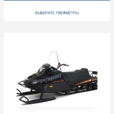
Этот
товар
ВЫБЕРИТЕ ПАРАМЕТРЫ
имеет
несколько
вариаций.
Опции
можно
выбрать
на
странице
товара.